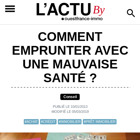
L’ACTU
By
COMMENT
EMPRUNTER AVEC
UNE MAUVAISE
SANTÉ ?
Conseil
PUBLIÉ LE 10/01/2013
MODIFIÉ LE 05/03/2019
#ACHAT
#CRÉDIT
#IMMOBILIER
#PRÊT IMMOBILIER