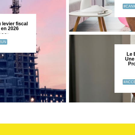
#CAN
levier fiscal
f en 2026
RUN
Le 
Une 
Pr
#ACCE