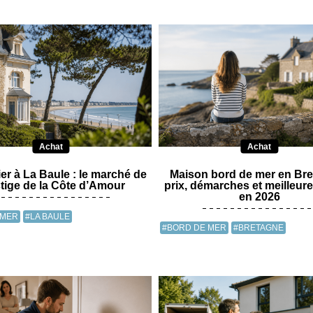
Achat
Achat
er à La Baule : le marché de
Maison bord de mer en Bre
tige de la Côte d’Amour
prix, démarches et meilleur
en 2026
 MER
#LA BAULE
#BORD DE MER
#BRETAGNE