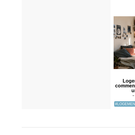
Logem
comment
u
#LOGEMEN