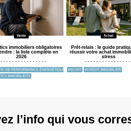
Vente
Achat
ics immobiliers obligatoires
Prêt-relais : le guide prati
ndre : la liste complète en
réussir votre achat immobil
2026
stress
TIC DE PERFORMANCE ÉNERGÉTIQUE (DPE)
#ACHAT
#CRÉDIT IMMOBILIER
ICS IMMOBILIERS
ez l’info qui vous corr