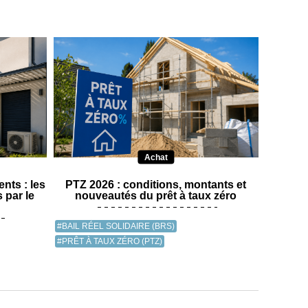
Achat
nts : les
PTZ 2026 : conditions, montants et
 par le
nouveautés du prêt à taux zéro
#BAIL RÉEL SOLIDAIRE (BRS)
#PRÊT À TAUX ZÉRO (PTZ)