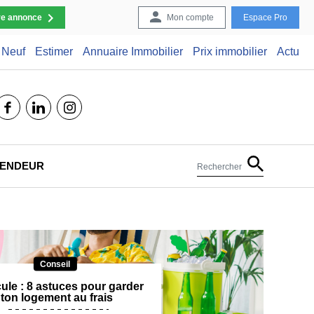
re annonce
Mon compte
Espace Pro
Neuf
Estimer
Annuaire Immobilier
Prix immobilier
Actu
facebook
linkedin
instagram
 VENDEUR
Rechercher
Conseil
ule : 8 astuces pour garder
ton logement au frais