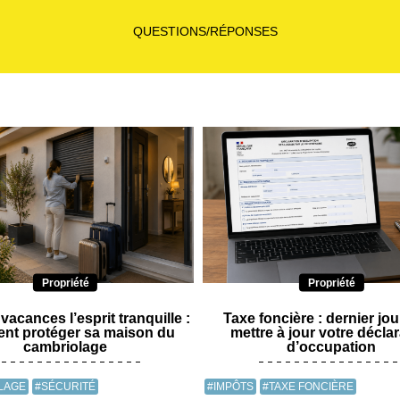
QUESTIONS/RÉPONSES
Propriété
Propriété
 vacances l’esprit tranquille :
Taxe foncière : dernier jo
nt protéger sa maison du
mettre à jour votre décla
cambriolage
d’occupation
LAGE
#SÉCURITÉ
#IMPÔTS
#TAXE FONCIÈRE