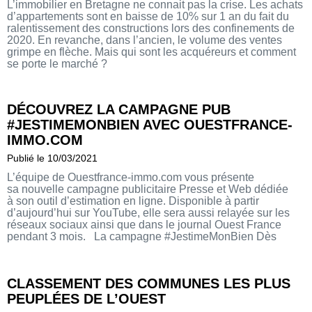
L’immobilier en Bretagne ne connait pas la crise. Les achats
d’appartements sont en baisse de 10% sur 1 an du fait du
ralentissement des constructions lors des confinements de
2020. En revanche, dans l’ancien, le volume des ventes
grimpe en flèche. Mais qui sont les acquéreurs et comment
se porte le marché ?
DÉCOUVREZ LA CAMPAGNE PUB
#JESTIMEMONBIEN AVEC OUESTFRANCE-
IMMO.COM
Publié le 10/03/2021
L’équipe de Ouestfrance-immo.com vous présente
sa nouvelle campagne publicitaire Presse et Web dédiée
à son outil d’estimation en ligne. Disponible à partir
d’aujourd’hui sur YouTube, elle sera aussi relayée sur les
réseaux sociaux ainsi que dans le journal Ouest France
pendant 3 mois. La campagne #JestimeMonBien Dès
aujourd’hui, nous
lançons notre campagne publicitaire #JestimeMonBien. A
travers elle, nous souhaitons vous faire découvrir (ou
CLASSEMENT DES COMMUNES LES PLUS
redécouvrir) notre outil d’estimation de bien en ligne. Vous
pourrez la retrouver sous différents formats et sur […]
PEUPLÉES DE L’OUEST