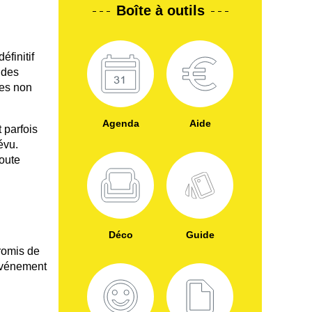
Boîte à outils
éfinitif
 des
les non
Agenda
Aide
 parfois
évu.
oute
Déco
Guide
romis de
 événement