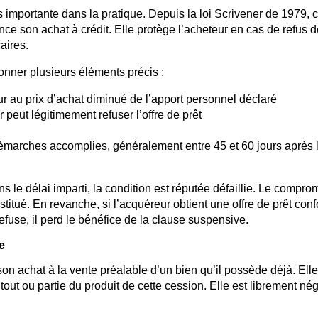
s importante dans la pratique. Depuis la loi Scrivener de 1979, c
ance son achat à crédit. Elle protège l’acheteur en cas de refus 
aires.
ionner plusieurs éléments précis :
ieur au prix d’achat diminué de l’apport personnel déclaré
peut légitimement refuser l’offre de prêt
 démarches accomplies, généralement entre 45 et 60 jours après 
s le délai imparti, la condition est réputée défaillie. Le comprom
estitué. En revanche, si l’acquéreur obtient une offre de prêt co
efuse, il perd le bénéfice de la clause suspensive.
e
n achat à la vente préalable d’un bien qu’il possède déjà. Elle 
ut ou partie du produit de cette cession. Elle est librement né