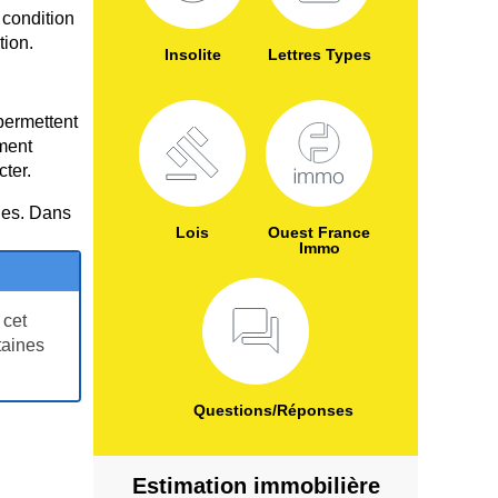
 condition
tion.
Insolite
Lettres Types
permettent
ement
cter.
ties. Dans
Lois
Ouest France
Immo
 cet
taines
Questions/Réponses
Estimation immobilière