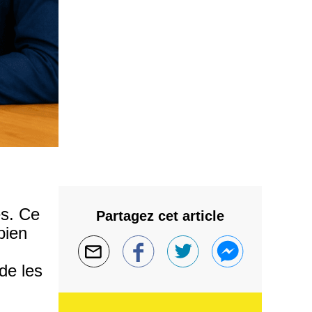
es. Ce
Partagez cet article
bien
 de les