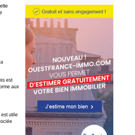
ette
de
la
is est
nforme aux
est utile
gociée