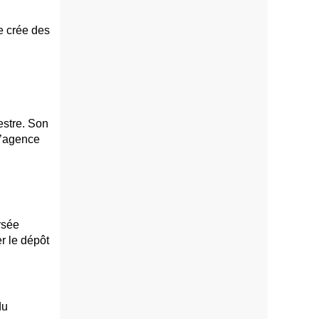
e crée des
estre. Son
l’agence
rsée
er le dépôt
du