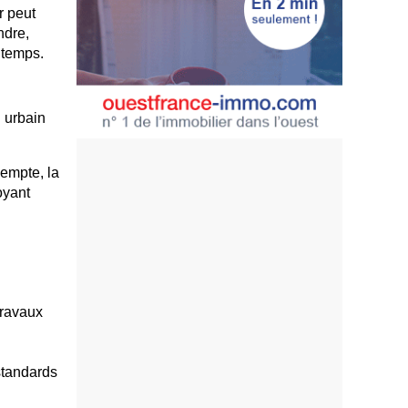
r peut
ndre,
 temps.
n urbain
éempte, la
oyant
travaux
 standards