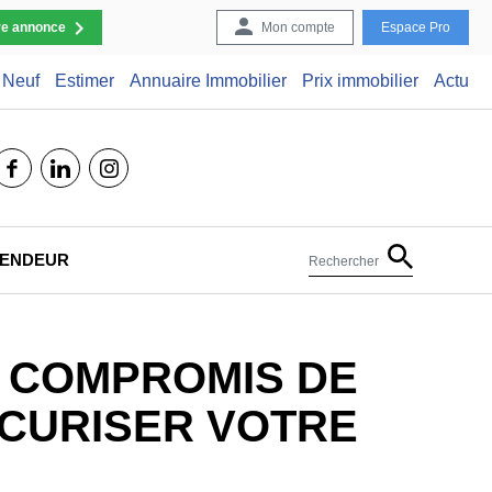
re annonce
Mon compte
Espace Pro
Neuf
Estimer
Annuaire Immobilier
Prix immobilier
Actu
facebook
linkedin
instagram
 VENDEUR
Rechercher
N COMPROMIS DE
ÉCURISER VOTRE