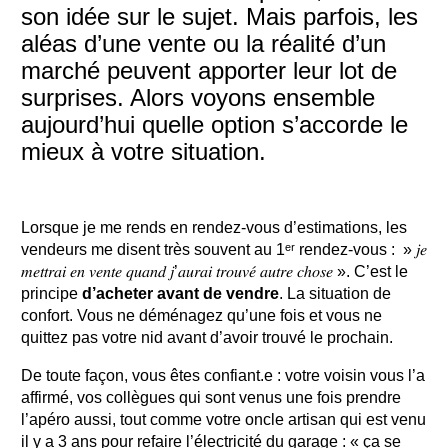
son idée sur le sujet. Mais parfois, les
aléas d’une vente ou la réalité d’un
marché peuvent apporter leur lot de
surprises. Alors voyons ensemble
aujourd’hui quelle option s’accorde le
mieux à votre situation.
Lorsque je me rends en rendez-vous d’estimations, les
vendeurs me disent très souvent au 1ᵉʳ rendez-vous : » 𝑗𝑒
𝑚𝑒𝑡𝑡𝑟𝑎𝑖 𝑒𝑛 𝑣𝑒𝑛𝑡𝑒 𝑞𝑢𝑎𝑛𝑑 𝑗’𝑎𝑢𝑟𝑎𝑖 𝑡𝑟𝑜𝑢𝑣𝑒́ 𝑎𝑢𝑡𝑟𝑒 𝑐ℎ𝑜𝑠𝑒 ». C’est le
principe
d’acheter avant de vendre
. La situation de
confort. Vous ne déménagez qu’une fois et vous ne
quittez pas votre nid avant d’avoir trouvé le prochain.
De toute façon, vous êtes confiant.e : votre voisin vous l’a
affirmé, vos collègues qui sont venus une fois prendre
l’apéro aussi, tout comme votre oncle artisan qui est venu
il y a 3 ans pour refaire l’électricité du garage :
« ça se