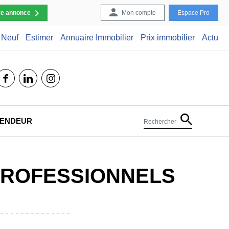
re annonce
Mon compte
Espace Pro
Neuf
Estimer
Annuaire Immobilier
Prix immobilier
Actu
facebook
linkedin
instagram
 VENDEUR
Rechercher
PROFESSIONNELS