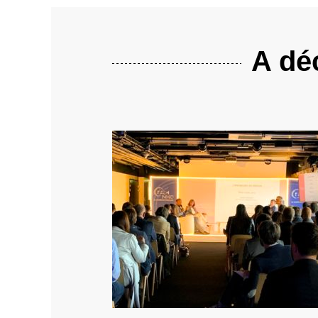
A déc