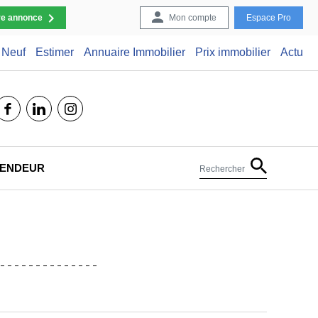
re annonce
Mon compte
Espace Pro
Neuf
Estimer
Annuaire Immobilier
Prix immobilier
Actu
facebook
linkedin
instagram
 VENDEUR
Rechercher