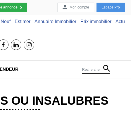
re annonce
Mon compte
Espace Pro
Neuf
Estimer
Annuaire Immobilier
Prix immobilier
Actu
facebook
linkedin
instagram
 VENDEUR
Rechercher
ES OU INSALUBRES