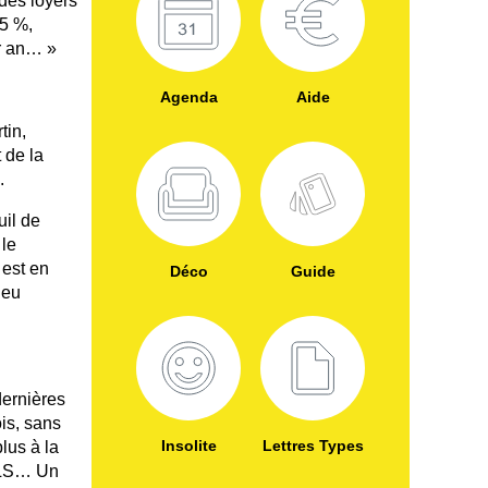
 des loyers
 5 %,
r an… »
Agenda
Aide
tin,
 de la
.
uil de
 le
 est en
Déco
Guide
jeu
dernières
is, sans
Insolite
Lettres Types
lus à la
 PLS… Un