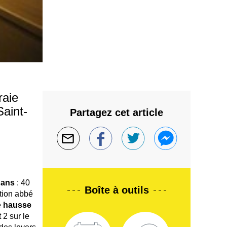
raie
Saint-
Partagez cet article
 ans
: 40
Boîte à outils
tion abbé
e
hausse
 2 sur le