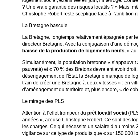
logement social, examinée en juin, l’interroge. Contie
? Une vraie garantie des risques locatifs ? » Mais, m
Christophe Robert reste sceptique face à l’ambitio
La Bretagne bascule
La Bretagne, longtemps relativement épargnée par le 
directeur Bretagne. Avec la conjugaison d’une démog
baisse de la production de logements neufs
, « au
Simultanément, la population bretonne « s’appauvrit 
pauvreté) et « 70 % des Bretons devraient avoir droit 
désengagement de l’État, la Bretagne manque de log
train de créer une Bretagne à deux vitesses » : en vil
d’aménagement du territoire et, plus encore, « de cohé
Le mirage des PLS
Attention à l’effet trompeur du
prêt locatif social
(PLS)
années », accuse Christophe Robert. Ce sont des lo
les charges. Ce qui nécessite un salaire d’au moins 
vigilance sur ce type de produits que « sur 150 00