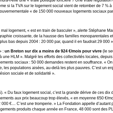
ndra-t-elle une « vraie politique foncière ? Une vraie régulation
ême si la TVA sur le logement social vient de retomber de 7 % à
n gouvernementale « de 150 000 nouveaux logements sociaux pa
mal logement, « est en train de basculer », alerte Stéphane Mar
raphie croissante, de la hausse des familles monoparentales et
 plus bas depuis 2004 : 20 000 par, quand il en faudrait 29 000 »
» :
un Breton sur dix a moins de 924 €/mois pour vivre
(le se
à une HLM ». Malgré les efforts des collectivités locales, depuis
ements sociaux : 50 000 demandes restent en souffrance. « On
le, les populations aisées, au-delà les plus pauvres. C’est un en
sion sociale et de solidarité ».
. « Du faux logement social, c’est la grande dérive de ces dix 
gements aux prix beaucoup trop élevés, « en moyenne 650 €/mo
2 000 €… C’est une tromperie. » La Fondation appelle d’autant p
0 logements produits chaque année en France, 48 000 sont des