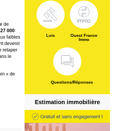
le de
t
27 000
Lois
Ouest France
ux faibles
Immo
nt devenir
e retaper
ans le
oin « de
Questions/Réponses
Estimation immobilière