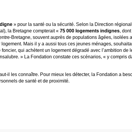
ndigne
» pour la santé ou la sécurité. Selon la Direction régiona
l), la Bretagne compterait «
75 000 logements indignes
, don
entre-Bretagne, souvent auprès de populations âgées, isolées a
r logement. Mais il y a aussi tous ces jeunes ménages, souhaita
 le foncier, qui achètent un logement dégradé avec l’ambition de l
 insalubre. » La Fondation constate ces scénarios, « y compris d
ut-il les connaître. Pour mieux les détecter, la Fondation a bes
rsonnels de santé et de proximité.