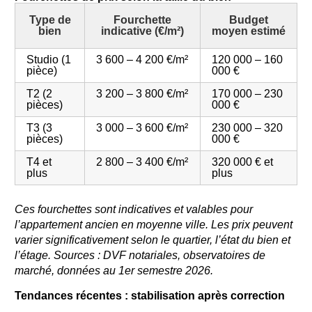
Type de
Fourchette
Budget
bien
indicative (€/m²)
moyen estimé
Studio (1
3 600 – 4 200 €/m²
120 000 – 160
pièce)
000 €
T2 (2
3 200 – 3 800 €/m²
170 000 – 230
pièces)
000 €
T3 (3
3 000 – 3 600 €/m²
230 000 – 320
pièces)
000 €
T4 et
2 800 – 3 400 €/m²
320 000 € et
plus
plus
Ces fourchettes sont indicatives et valables pour
l’appartement ancien en moyenne ville. Les prix peuvent
varier significativement selon le quartier, l’état du bien et
l’étage. Sources : DVF notariales, observatoires de
marché, données au 1er semestre 2026.
Tendances récentes : stabilisation après correction