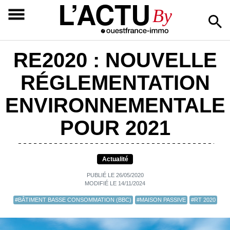
L’ACTU
By
RE2020 : NOUVELLE
RÉGLEMENTATION
ENVIRONNEMENTALE
POUR 2021
Actualité
PUBLIÉ LE 26/05/2020
MODIFIÉ LE 14/11/2024
#BÂTIMENT BASSE CONSOMMATION (BBC)
#MAISON PASSIVE
#RT 2020