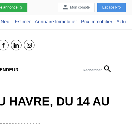
re annonce
Mon compte
Espace Pro
Neuf
Estimer
Annuaire Immobilier
Prix immobilier
Actu
facebook
linkedin
instagram
 VENDEUR
Rechercher
U HAVRE, DU 14 AU