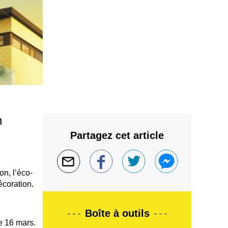
n
Partagez cet article
on, l’éco-
écoration.
Boîte à outils
he 16 mars.