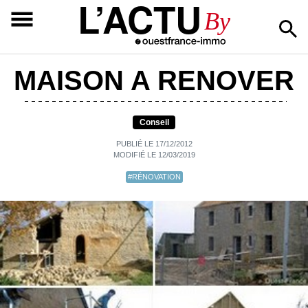
L’ACTU
By
MAISON A RENOVER
Conseil
PUBLIÉ LE 17/12/2012
MODIFIÉ LE 12/03/2019
#RÉNOVATION