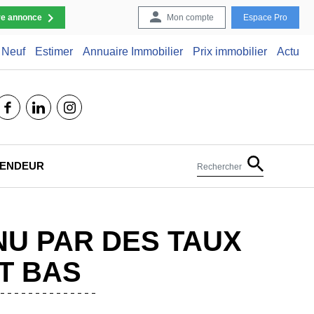
re annonce
Mon compte
Espace Pro
Neuf
Estimer
Annuaire Immobilier
Prix immobilier
Actu
facebook
linkedin
instagram
 VENDEUR
Rechercher
NU PAR DES TAUX
T BAS