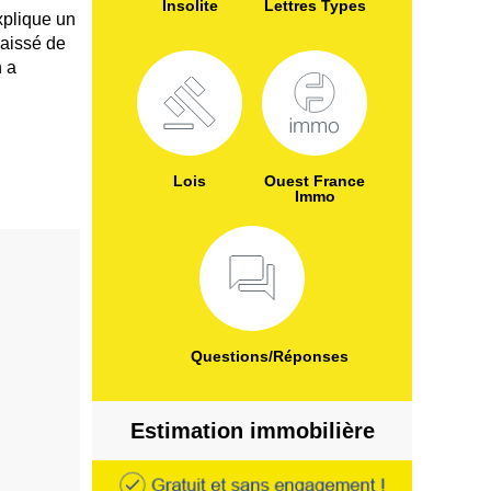
Insolite
Lettres Types
xplique un
baissé de
n a
Lois
Ouest France
Immo
Questions/Réponses
Estimation immobilière