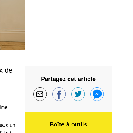
x de
Partagez cet article
time
Boîte à outils
tat d’un
ns) au