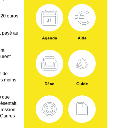
320 euros.
e
t, payé au
Agenda
Aide
ent
aurent
s de
rs moins
Déco
Guide
s que
ésentait
gression
. Cadres