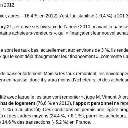
en 2012.
r, après – 16,4 % en 2012) s’est, lui, stabilisé (- 0,4 %) à 201 
ury 21, retrouve ses niveaux de l’année 2010, « avant la hauss
rtains acheteurs-vendeurs », qui « finançaient leur nouvel acha
ue sont les taux bas, actuellement aux environs de 3 %. Ils rend
x qui le sont déjà d’augmenter leur financement », commente L
e baisser fortement. Mais si les taux remontent, les enveloppe
era en hausse, donc il y aura moins d’acheteurs, et des acheteu
ité avec laquelle les taux vont remonter », juge M. Vimont. Alor
hat de logement
(76,6 % en 2012), l’
apport personnel
ne repr
15 % un an plus tôt). Ces conditions ont permis une légère pro
) et des cadres moyens (24,4 %, + 6,1 %), parmi les acheteurs
é 14,6 % des transactions (- 5,2 %) en France.