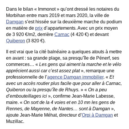
Dans le bilan « Immonot » qu’ont dressé les notaires du
Morbihan entre mars 2019 et mars 2020, la ville de
Damgan
s’est hissée sur la deuxième marche du podium
en matière de
prix
d’appartements. Avec un prix moyen
de 3 920 €/m2, derrière
Carnac
(4 420 €) et devant
Quiberon
(3 820 €).
Il est vrai que la cité balnéaire a quelques atouts à mettre
en avant : sa grande plage, sa presqu’île de Pénerf, ses
commerces… «
Les gens qui aiment la marche et le vélo
apprécient aussi car c’est assez plat
», remarque une
professionnelle de l’
agence Damgan immobilier
. «
Et
avec un accès routier plus facile que pour aller à Carnac,
Quiberon ou la presqu’île de Rhuys.
» «
On a peu
d’embouteillages ici
», confirme Jean-Marie Labesse,
maire. «
On sort de la 4 voies et en 10 mn les gens de
Rennes, de Mayenne, de Nantes… sont à Damgan
»,
ajoute Jean-Marie Méhat, directeur d’
Orpi à Damgan
et
Muzillac.