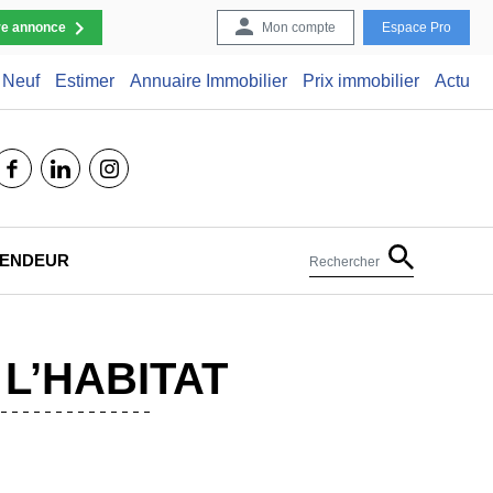
re annonce
Mon compte
Espace Pro
Neuf
Estimer
Annuaire Immobilier
Prix immobilier
Actu
facebook
linkedin
instagram
 VENDEUR
Rechercher
L’HABITAT