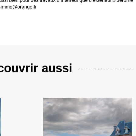
ssi bien pour des travaux d’intérieur que d’extérieur » Jérôme
ng-immo@orange.fr
ouvrir aussi