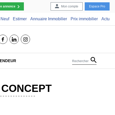
re annonce
Mon compte
Espace Pro
Neuf
Estimer
Annuaire Immobilier
Prix immobilier
Actu
facebook
linkedin
instagram
 VENDEUR
Rechercher
U CONCEPT