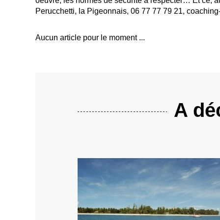
oeuvre, les normes de sécurité à respecter… Et ce, au
Perucchetti, la Pigeonnais, 06 77 77 79 21, coachi
Aucun article pour le moment ...
A déc