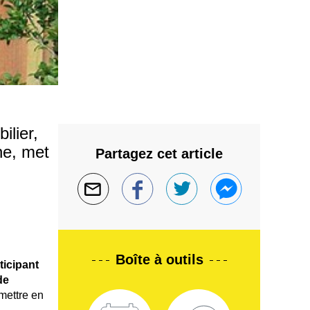
ilier,
ne, met
Partagez cet article
Boîte à outils
ticipant
de
 mettre en