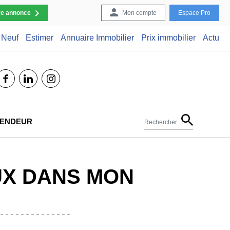
re annonce
Mon compte
Espace Pro
Neuf
Estimer
Annuaire Immobilier
Prix immobilier
Actu
facebook
linkedin
instagram
 VENDEUR
Rechercher
UX DANS MON