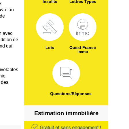
Insolite
Lettres Types
x
uvre au
 de
n avec
dition de
ond qui
Lois
Ouest France
Immo
uvelables
mie
, des
Questions/Réponses
Estimation immobilière