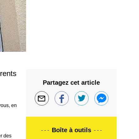
rents
Partagez cet article
vous, en
Boîte à outils
r des