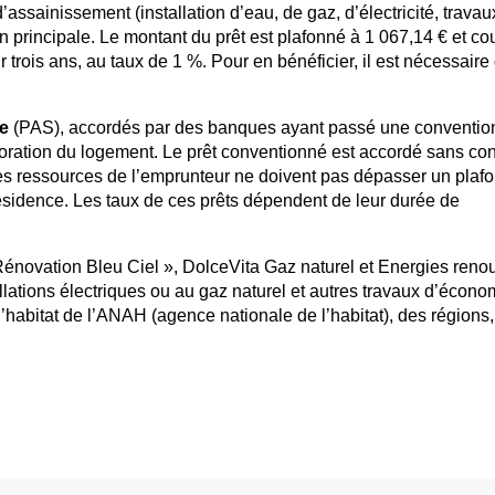
’assainissement (installation d’eau, de gaz, d’électricité, travau
n principale. Le montant du prêt est plafonné à 1 067,14 € et co
rois ans, au taux de 1 %. Pour en bénéficier, il est nécessaire
le
(PAS), accordés par des banques ayant passé une conventio
lioration du logement. Le prêt conventionné est accordé sans con
les ressources de l’emprunteur ne doivent pas dépasser un plaf
ésidence. Les taux de ces prêts dépendent de leur durée de
Rénovation Bleu Ciel », DolceVita Gaz naturel et Energies reno
lations électriques ou au gaz naturel et autres travaux d’écono
l’habitat de l’ANAH (agence nationale de l’habitat), des régions