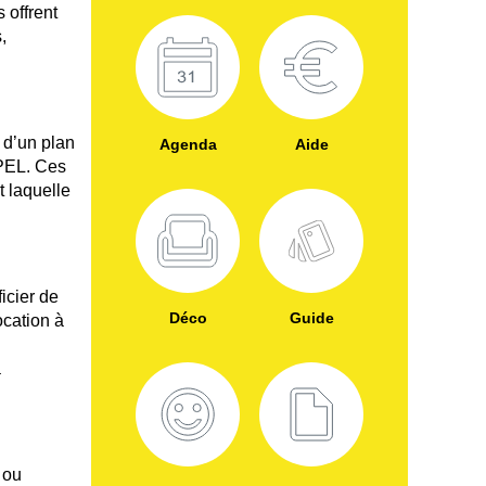
 offrent
,
 d’un plan
Agenda
Aide
 PEL. Ces
t laquelle
icier de
Déco
Guide
ocation à
à
 ou