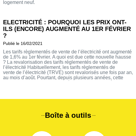
logement neuf.
ELECTRICITÉ : POURQUOI LES PRIX ONT-
ILS (ENCORE) AUGMENTÉ AU 1ER FÉVRIER
?
Publié le 16/02/2021
Les tarifs règlementés de vente de l’électricité ont augmenté
de 1,6% au 1er février. A quoi est due cette nouvelle hausse
? La revalorisation des tarifs réglementés de vente de
l’électricité Habituellement, les tarifs règlementés de
vente de l’électricité (TRVE) sont revalorisés une fois par an,
au mois d’août. Pourtant, depuis plusieurs années, cette
revalorisation a lieu une deuxième fois dans l’année, au
mois de février. La Commission de […]
Boîte à outils