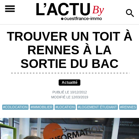
L’ACTU
By
TROUVER UN TOIT À
RENNES À LA
SORTIE DU BAC
Actualité
PUBLIÉ LE 10/12/2012
MODIFIÉ LE 12/03/2019
#COLOCATION
#IMMOBILIER
#LOCATION
#LOGEMENT ÉTUDIANT
#RENNES