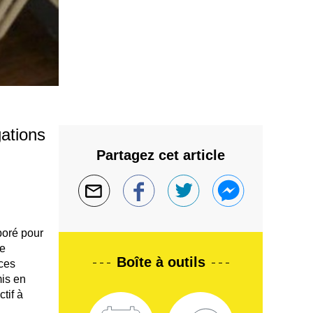
gations
Partagez cet article
boré pour
le
Boîte à outils
 ces
mis en
tif à