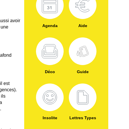
aussi avoir
Agenda
Aide
, une
lafond
Déco
Guide
il est
agences).
ils
sa
.
Insolite
Lettres Types