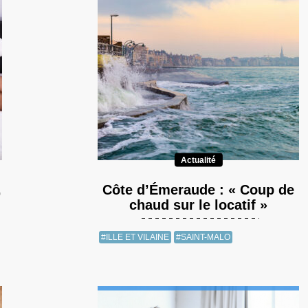
Actualité
,
Côte d’Émeraude : « Coup de
chaud sur le locatif »
#ILLE ET VILAINE
#SAINT-MALO