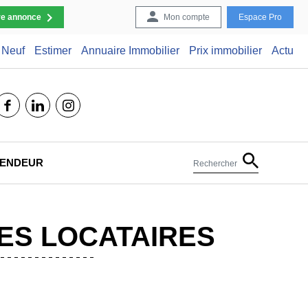
re annonce
Mon compte
Espace Pro
Neuf
Estimer
Annuaire Immobilier
Prix immobilier
Actu
facebook
linkedin
instagram
 VENDEUR
Rechercher
ES LOCATAIRES