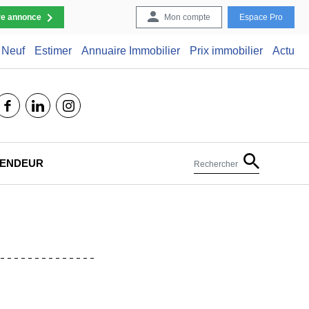
re annonce
Mon compte
Espace Pro
Neuf
Estimer
Annuaire Immobilier
Prix immobilier
Actu
facebook
linkedin
instagram
 VENDEUR
Rechercher