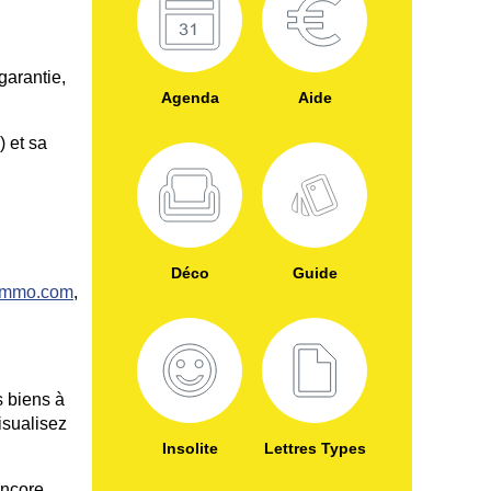
garantie,
Agenda
Aide
 et sa
Déco
Guide
-immo.com
,
s biens à
isualisez
Insolite
Lettres Types
encore