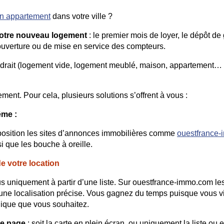
’un appartement
dans votre ville ?
votre nouveau logement
: le premier mois de loyer, le dépôt de 
d’ouverture ou de mise en service des compteurs.
drait (logement vide, logement meublé, maison, appartement… )
ent. Pour cela, plusieurs solutions s’offrent à vous :
ême :
sposition les sites d’annonces immobilières comme
ouestfrance
i que les bouche à oreille.
e votre location
us uniquement à partir d’une liste. Sur ouestfrance-immo.com le
 une localisation précise. Vous gagnez du temps puisque vous v
hique que vous souhaitez.
re page
: soit la carte en plein écran, ou uniquement la liste ou 