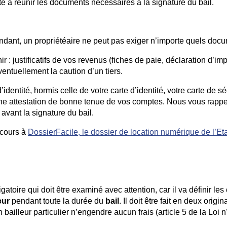
e à réunir les documents nécessaires à la signature du bail.
dant, un propriétéaire ne peut pas exiger n’importe quels doc
 justificatifs de vos revenus (fiches de paie, déclaration d’imp
ventuellement la caution d’un tiers.
entité, hormis celle de votre carte d’identité, votre carte de sé
 une attestation de bonne tenue de vos comptes. Nous vous rapp
avant la signature du bail.
ecours à
DossierFacile, le dossier de location numérique de l’Eta
gatoire qui doit être examiné avec attention, car il va définir les
eur
pendant toute la durée du
bail
. Il doit être fait en deux origi
bailleur particulier n’engendre aucun frais (article 5 de la Loi 