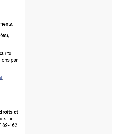
uments.
ôts),
curité
elons par
t
.
droits et
naux, un
n° 89-462