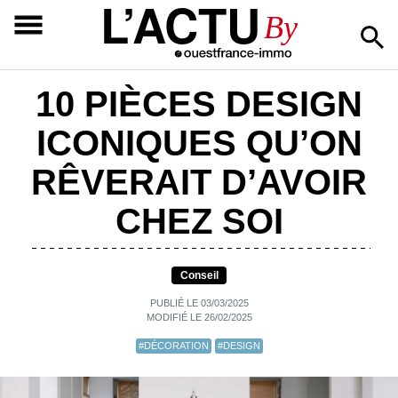
L’ACTU
By
10 PIÈCES DESIGN
ICONIQUES QU’ON
RÊVERAIT D’AVOIR
CHEZ SOI
Conseil
PUBLIÉ LE 03/03/2025
MODIFIÉ LE 26/02/2025
#DÉCORATION
#DESIGN