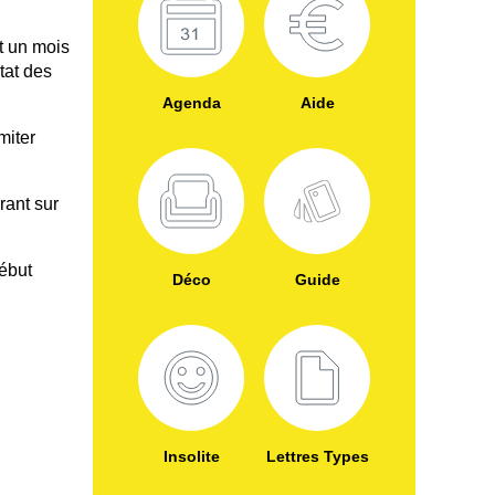
t un mois
tat des
Agenda
Aide
miter
rant sur
début
Déco
Guide
Insolite
Lettres Types