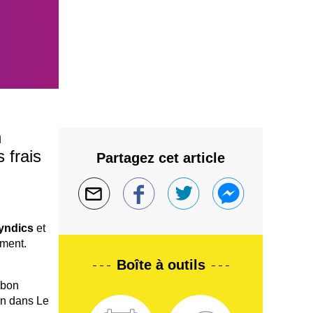
n
 frais
Partagez cet article
syndics
et
ement.
Boîte à outils
 bon
in dans Le