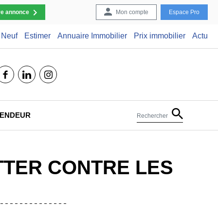
re annonce
Mon compte
Espace Pro
Neuf
Estimer
Annuaire Immobilier
Prix immobilier
Actu
facebook
linkedin
instagram
 VENDEUR
Rechercher
UTTER CONTRE LES