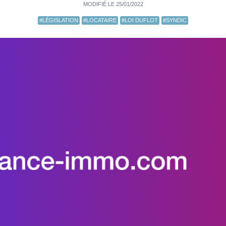
MODIFIÉ LE 25/01/2022
#LÉGISLATION
#LOCATAIRE
#LOI DUFLOT
#SYNDIC