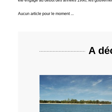
été engagé au début des années 1990, les gouvernem
Aucun article pour le moment ...
A déc