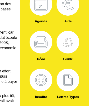
ion des
s bases
Agenda
Aide
ment, car
ndat écoulé
 2008,
l’économie
Déco
Guide
n effort
epuis
rie à payer
 plus tôt,
Insolite
Lettres Types
ail avait