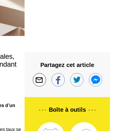
ales,
endant
Partagez cet article
es d’un
Boîte à outils
es taux se