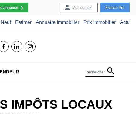
re annonce
Mon compte
Espace Pro
Neuf
Estimer
Annuaire Immobilier
Prix immobilier
Actu
facebook
linkedin
instagram
 VENDEUR
Rechercher
ES IMPÔTS LOCAUX