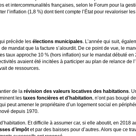
les et intercommunalités françaises, selon le Forum pour la gest
ter l’inflation (1,8 %) dont tient compte l’État pour revaloriser le
qui précède les
élections municipales
. L’année qui suit, égale
u de mandat que la facture s’alourdit. De ce point de vue, le ma
es taux approche 10 % (hors inflation) sur le mandat débuté en
ctivités avaient été incitées à participer au plan de relance de 
ivait de ressources.
ntier de la
révision des valeurs locatives des habitations
. U
rminent les
taxes foncières et d’habitation
, n’ont pas bougé d
qui peut amener le propriétaire d’un logement social en périphé
énové depuis 1970.
habitation. Et difficile à assumer car, si elle aboutit, en 2018 au
sses d’impôt
et par des baisses pour d’autres. Alors que ce trav