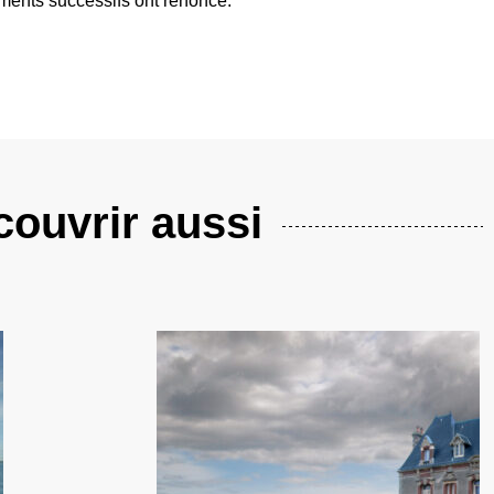
ents successifs ont renoncé.
ouvrir aussi