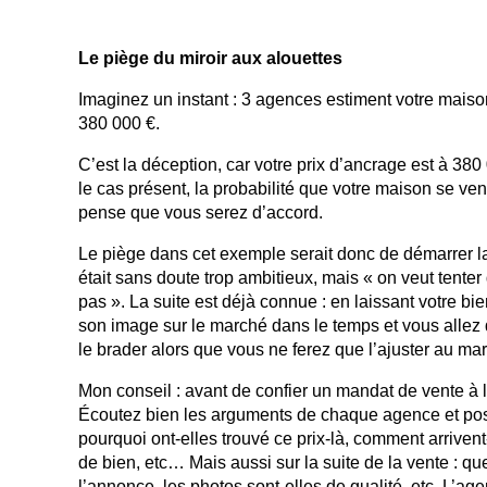
Le piège du miroir aux alouettes
Imaginez un instant : 3 agences estiment votre maison
380 000 €.
C’est la déception, car votre prix d’ancrage est à 38
le cas présent, la probabilité que votre maison se ve
pense que vous serez d’accord.
Le piège dans cet exemple serait donc de démarrer l
était sans doute trop ambitieux, mais « on veut tente
pas ». La suite est déjà connue : en laissant votre bi
son image sur le marché dans le temps et vous allez 
le brader alors que vous ne ferez que l’ajuster au ma
Mon conseil : avant de confier un mandat de vente à l’a
Écoutez bien les arguments de chaque agence et posez 
pourquoi ont-elles trouvé ce prix-là, comment arriven
de bien, etc… Mais aussi sur la suite de la vente : qu
l’annonce, les photos sont-elles de qualité, etc. L’