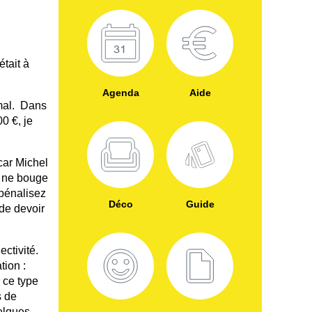
était à
Agenda
Aide
rmal. Dans
0 €, je
car Michel
a ne bouge
 pénalisez
Déco
Guide
 de devoir
ectivité.
tion :
 ce type
s de
uelques