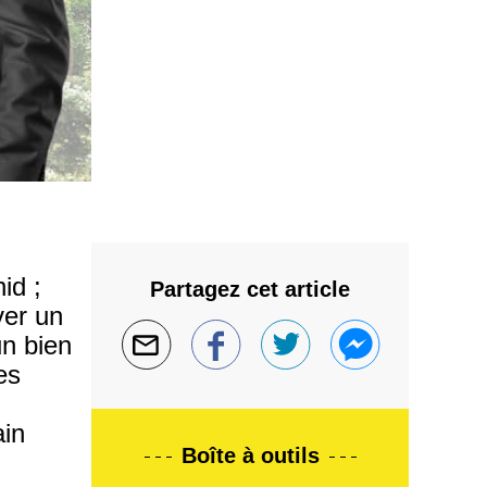
id ;
Partagez cet article
ver un
un bien
es
ain
Boîte à outils