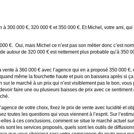
 à 300 000 €, 320 000 € et 350 000 €. Et Michel, votre ami, qui 
0 000 €. Oui, mais Michel ce n’est pas son métier donc c’est no
nde autour de 320 000 € est nettement plus probable qu’à 350 00
a vente à 360 000 € avec l’agence qui en a proposé 350 000 €, 
r quand même la fourchette haute et puis on baissera après si ç
en sur le marché à un prix qui n’est visiblement pas le bon, vous
devoir faire une ou plusieurs baisses de prix avec ce sentiment
rché.
gence de votre choix, fixez le prix de vente avec lucidité et obj
toutes les questions qui vous viennent à l’esprit. Sur l’estima
t-elles à ces conclusions, comment se situe le marché actuel sur
els sont les services proposés, quels sont les outils de diffusion
agence que vous choisirez sera votre compagnon de route pour q