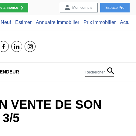
re annonce
Mon compte
Espace Pro
Neuf
Estimer
Annuaire Immobilier
Prix immobilier
Actu
facebook
linkedin
instagram
 VENDEUR
Rechercher
EN VENTE DE SON
3/5