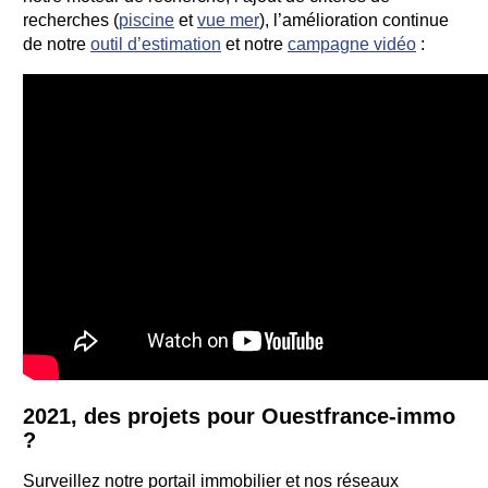
recherches (
piscine
et
vue mer
), l’amélioration continue
de notre
outil d’estimation
et notre
campagne vidéo
:
2021, des projets pour Ouestfrance-immo
?
Surveillez notre portail immobilier et nos réseaux