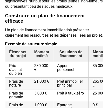
significatives, surtout pour les profils jeunes, non-fumeurs
ou présentant peu de risques médicaux.
Construire un plan de financement
efficace
Un plan de financement immobilier doit présenter
clairement les ressources et les dépenses liées au projet.
Exemple de structure simple
Éléments
Montant
Solutions de
Montant
du projet
estimé
financement
mobilisé
Prix
280 000
Apport
35 000 €
d’achat
€
personnel
du bien
Frais de
21 000 €
Prêt immobilier
265 000
notaire
principal
€
Frais de
3 000 €
Prêt à taux zéro
25 000 €
garantie
Frais de
1 000 €
Épargne
0 €