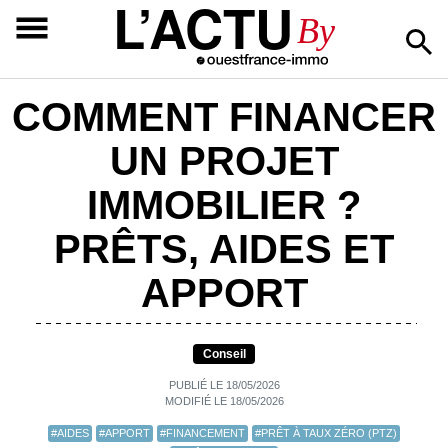
L’ACTU
By
COMMENT FINANCER
UN PROJET
IMMOBILIER ?
PRÊTS, AIDES ET
APPORT
Conseil
PUBLIÉ LE 18/05/2026
MODIFIÉ LE 18/05/2026
#AIDES
#APPORT
#FINANCEMENT
#PRÊT À TAUX ZÉRO (PTZ)