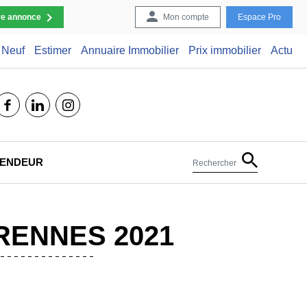
re annonce
Mon compte
Espace Pro
Neuf
Estimer
Annuaire Immobilier
Prix immobilier
Actu
facebook
linkedin
instagram
 VENDEUR
Rechercher
RENNES 2021