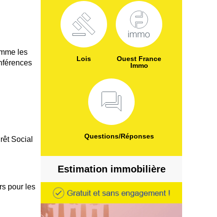
omme les
Lois
Ouest France
onférences
Immo
Questions/Réponses
rêt Social
Estimation immobilière
rs pour les