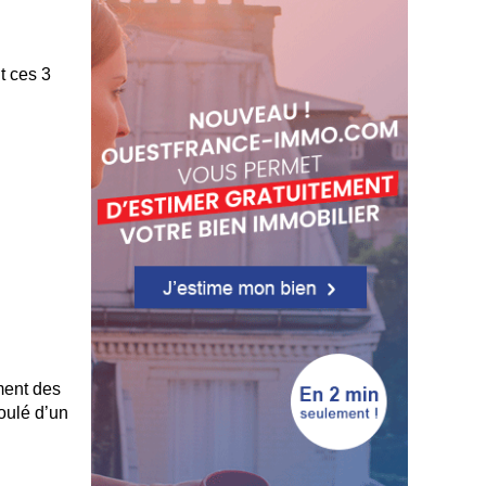
t ces 3
ment des
oulé d’un