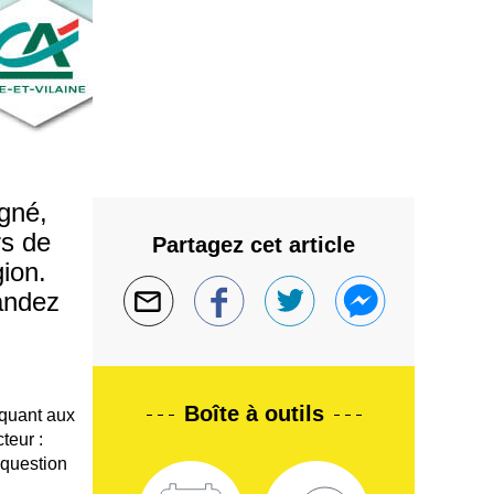
igné,
rs de
Partagez cet article
gion.
andez
Boîte à outils
 quant aux
teur :
 question