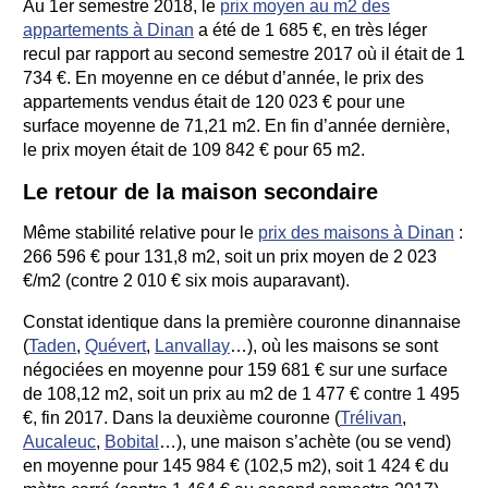
Au 1er semestre 2018, le
prix moyen au m2 des
appartements à Dinan
a été de 1 685 €, en très léger
recul par rapport au second semestre 2017 où il était de 1
734 €. En moyenne en ce début d’année, le prix des
appartements vendus était de 120 023 € pour une
surface moyenne de 71,21 m2. En fin d’année dernière,
le prix moyen était de 109 842 € pour 65 m2.
Le retour de la maison secondaire
Même stabilité relative pour le
prix des maisons à Dinan
:
266 596 € pour 131,8 m2, soit un prix moyen de 2 023
€/m2 (contre 2 010 € six mois auparavant).
Constat identique dans la première couronne dinannaise
(
Taden
,
Quévert
,
Lanvallay
…), où les maisons se sont
négociées en moyenne pour 159 681 € sur une surface
de 108,12 m2, soit un prix au m2 de 1 477 € contre 1 495
€, fin 2017. Dans la deuxième couronne (
Trélivan
,
Aucaleuc
,
Bobital
…), une maison s’achète (ou se vend)
en moyenne pour 145 984 € (102,5 m2), soit 1 424 € du