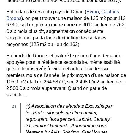
mètre carré (contre 1 464 € au second semestre 2017).
Enfin dans le reste du pays de Dinan (
Evran
,
Caulnes
,
Broons
), on peut trouver une maison de 125 m2 pour 112
673 €, soit un prix au mètre carré de 901€ au lieu de 762
€ six mois plus tôt, augmentation conséquente
s’expliquant par la forte diminution des surfaces
moyennes (125 m2 au lieu de 162).
En bords de Rance, et malgré le retour d’une demande
appuyée pour la résidence secondaire, même stabilité
que celle observée à Dinan et autour : sur les six
premiers mois de l’année, le prix moyen d’une maison de
105,9 m2 était de 264 587 €, soit 2 498 €/m2 au lieu de…
2 500 € six mois auparavant. Quand on parle de
stabilité…
(*) Association des Mandats Exclusifs par
les Professionnels de l’Immobilier,
regroupant les agences Laforêt, Century
21, cabinet Richard – Arthurimmo.com,
Nestenn by Avis, Solvimo, Guy Hoquet