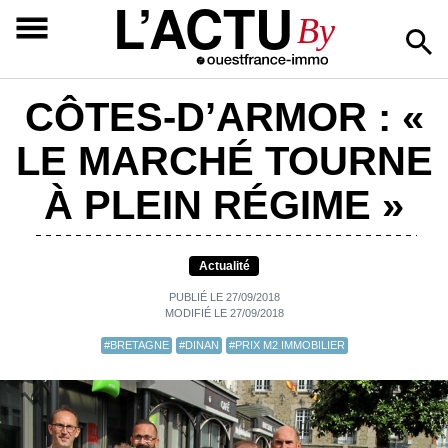
L’ACTU
By
CÔTES-D’ARMOR : «
LE MARCHÉ TOURNE
À PLEIN RÉGIME »
Actualité
PUBLIÉ LE 27/09/2018
MODIFIÉ LE 27/09/2018
#BRETAGNE
#DINAN
#PRIX M2 IMMOBILIER