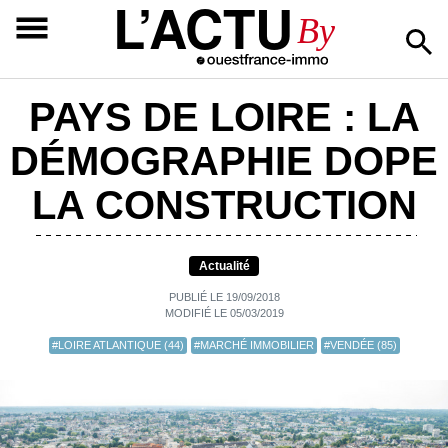
L’ACTU
By
PAYS DE LOIRE : LA
DÉMOGRAPHIE DOPE
LA CONSTRUCTION
Actualité
PUBLIÉ LE 19/09/2018
MODIFIÉ LE 05/03/2019
#LOIRE ATLANTIQUE (44)
#MARCHÉ IMMOBILIER
#VENDÉE (85)