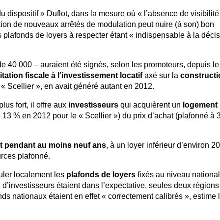
u dispositif » Duflot, dans la mesure où « l’absence de visibilit
ution de nouveaux arrêtés de modulation peut nuire (à son) bon
 plafonds de loyers à respecter étant « indispensable à la déci
 de 40 000 – auraient été signés, selon les promoteurs, depuis le
itation fiscale à l’investissement locatif
axé sur la
constructi
 « Scellier », en avait généré autant en 2012.
s fort, il offre aux
investisseurs
qui acquièrent un
logement 
 13 % en 2012 pour le « Scellier ») du prix d’achat (plafonné à
nt pendant au moins neuf ans
, à un loyer inférieur d’environ 
rces plafonné.
duler localement les
plafonds de loyers
fixés au niveau national.
 d’investisseurs étaient dans l’expectative, seules deux régions
nds nationaux étaient en effet « correctement calibrés », estime 