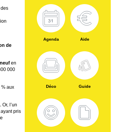
é des
sion
Agenda
Aide
on de
neuf
en
 300 000
Déco
Guide
20 % aux
 Or, l’un
 ayant pris
le