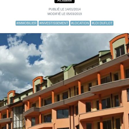
Actualité
PUBLIÉ LE 14/01/2014
MODIFIÉ LE 05/03/2019
#IMMOBILIER
#INVESTISSEMENT
#LOCATION
#LOI DUFLOT