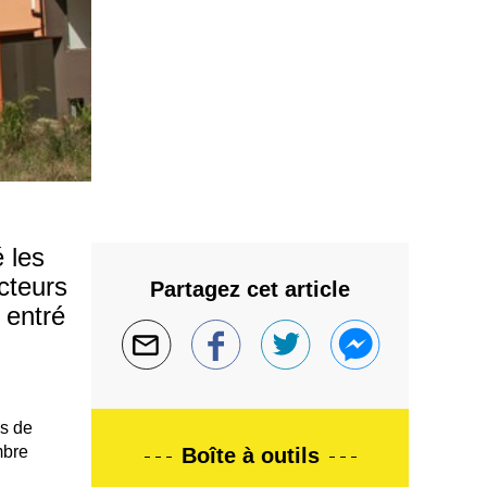
 les
cteurs
Partagez cet article
, entré
és de
mbre
Boîte à outils