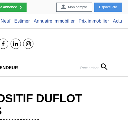
re annonce
Mon compte
Espace Pro
Neuf
Estimer
Annuaire Immobilier
Prix immobilier
Actu
facebook
linkedin
instagram
 VENDEUR
Rechercher
OSITIF DUFLOT
S