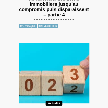
immobiliers jusqu’au
compromis puis disparaissent
– partie 4
#ARNAQUE
#IMMOBILIER
Actualité