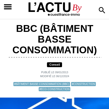
L’ACTU
By
BBC (BÂTIMENT
BASSE
CONSOMMATION)
Conseil
PUBLIÉ LE 09/01/2013
MODIFIÉ LE 06/12/2024
#BÂTIMENT BASSE CONSOMMATION (BBC)
#CONSTRUCTION
#ECO-CONSTRUCTION