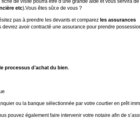
la fiche de visite pourra être d’une grande aide et vous servira d
ncière etc
).Vous êtes sûr.e de vous ?
hésitez pas à prendre les devants et comparez
les assurances
us devrez avoir contracté une assurance pour prendre possessio
le processus d’achat du bien
.
ue
anquier ou la banque sélectionnée par votre courtier en prêt immo
us pouvez également faire intervenir votre notaire afin de s’ass