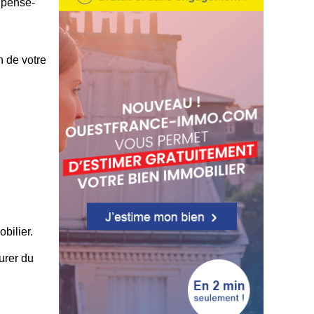
e pense-
n de votre
bilier.
urer du