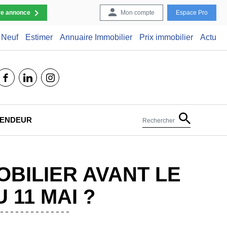
re annonce
Mon compte
Espace Pro
Neuf
Estimer
Annuaire Immobilier
Prix immobilier
Actu
facebook
linkedin
instagram
 VENDEUR
Rechercher
BILIER AVANT LE
11 MAI ?