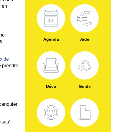
s en
ne
Agenda
Aide
s
ix de
e prendre
Déco
Guide
 banquier
squ’il