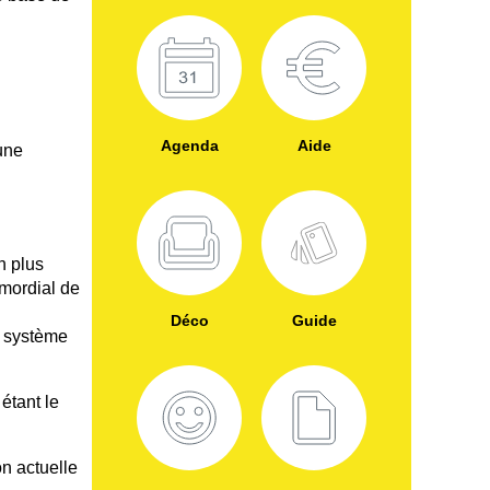
Agenda
Aide
une
n plus
imordial de
Déco
Guide
t système
étant le
n actuelle