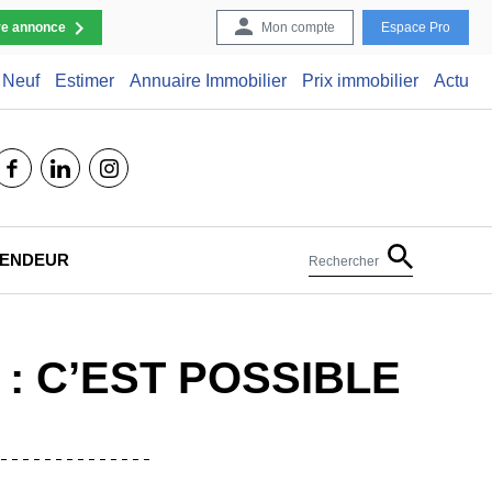
re annonce
Mon compte
Espace Pro
Neuf
Estimer
Annuaire Immobilier
Prix immobilier
Actu
facebook
linkedin
instagram
 VENDEUR
Rechercher
: C’EST POSSIBLE