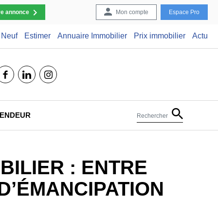
re annonce
Mon compte
Espace Pro
Neuf
Estimer
Annuaire Immobilier
Prix immobilier
Actu
facebook
linkedin
instagram
 VENDEUR
Rechercher
ILIER : ENTRE
 D’ÉMANCIPATION