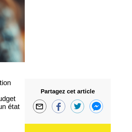
tion
Partagez cet article
budget
un état