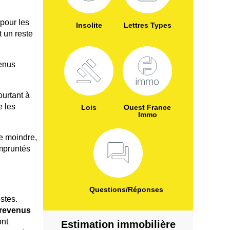
pour les
Insolite
Lettres Types
t un reste
enus
urtant à
e les
Lois
Ouest France
Immo
re moindre,
empruntés
Questions/Réponses
stes.
 revenus
ont
Estimation immobilière