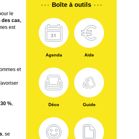
Boîte à outils
pour le
 des cas,
mes est
Agenda
Aide
hommes et
favoriser
 30 %
,
Déco
Guide
s
, se