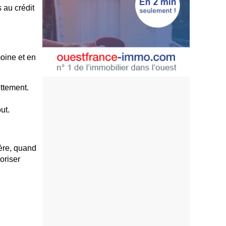
s au crédit
moine et en
ttement.
out.
ère, quand
oriser