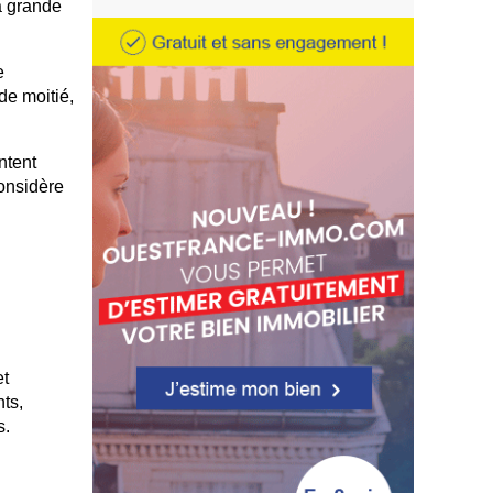
a grande
e
de moitié,
ntent
considère
et
nts,
s.