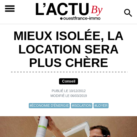
L’ACTU
By
MIEUX ISOLÉE, LA
LOCATION SERA
PLUS CHÈRE
Conseil
PUBLIÉ LE 10/12/2012
MODIFIÉ LE 06/03/2019
#ÉCONOMIE D'ÉNERGIE
#ISOLATION
#LOYER