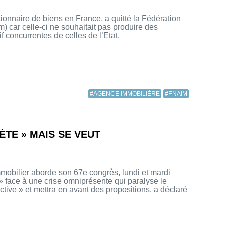
ionnaire de biens en France, a quitté la Fédération
m) car celle-ci ne souhaitait pas produire des
if concurrentes de celles de l’Etat.
#AGENCE IMMOBILIÈRE
#FNAIM
IÈTE » MAIS SE VEUT
mmobilier aborde son 67e congrès, lundi et mardi
» face à une crise omniprésente qui paralyse le
tive » et mettra en avant des propositions, a déclaré