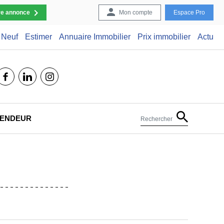
re annonce
Mon compte
Espace Pro
Neuf
Estimer
Annuaire Immobilier
Prix immobilier
Actu
facebook
linkedin
instagram
 VENDEUR
Rechercher