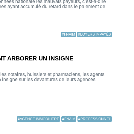
nées nationale les mauvais payeurs, c’est-à-dire
ires ayant accumulé du retard dans le paiement de
#FNAIM
#LOYERS IMPAYÉS
NT ARBORER UN INSIGNE
es notaires, huissiers et pharmaciens, les agents
n insigne sur les devantures de leurs agences.
#AGENCE IMMOBILIÈRE
#FNAIM
#PROFESSIONNEL