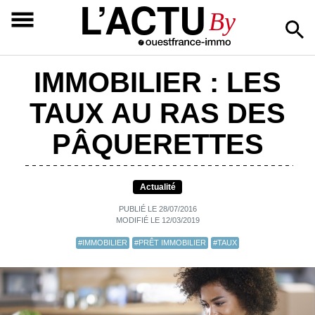
L’ACTU
By
IMMOBILIER : LES
TAUX AU RAS DES
PÂQUERETTES
Actualité
PUBLIÉ LE 28/07/2016
MODIFIÉ LE 12/03/2019
#IMMOBILIER
#PRÊT IMMOBILIER
#TAUX