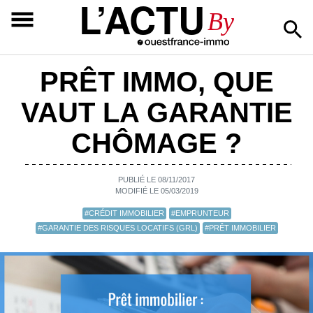
L’ACTU
By
PRÊT IMMO, QUE
VAUT LA GARANTIE
CHÔMAGE ?
PUBLIÉ LE 08/11/2017
MODIFIÉ LE 05/03/2019
#CRÉDIT IMMOBILIER
#EMPRUNTEUR
#GARANTIE DES RISQUES LOCATIFS (GRL)
#PRÊT IMMOBILIER