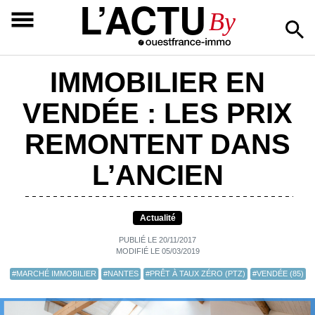
L’ACTU
By
IMMOBILIER EN
VENDÉE : LES PRIX
REMONTENT DANS
L’ANCIEN
Actualité
PUBLIÉ LE 20/11/2017
MODIFIÉ LE 05/03/2019
#MARCHÉ IMMOBILIER
#NANTES
#PRÊT À TAUX ZÉRO (PTZ)
#VENDÉE (85)