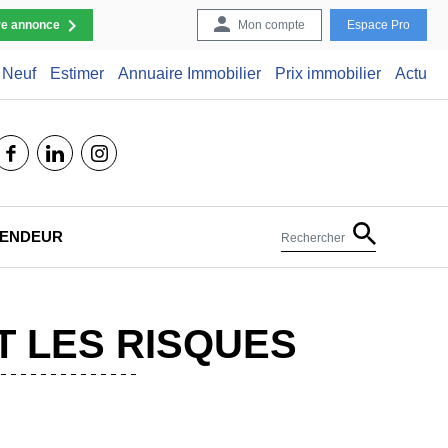
re annonce
Mon compte
Espace Pro
Neuf
Estimer
Annuaire Immobilier
Prix immobilier
Actu
facebook
linkedin
instagram
 VENDEUR
Rechercher
T LES RISQUES