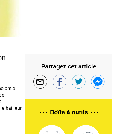
on
Partagez cet article
ne amie
 de
à
le bailleur
Boîte à outils