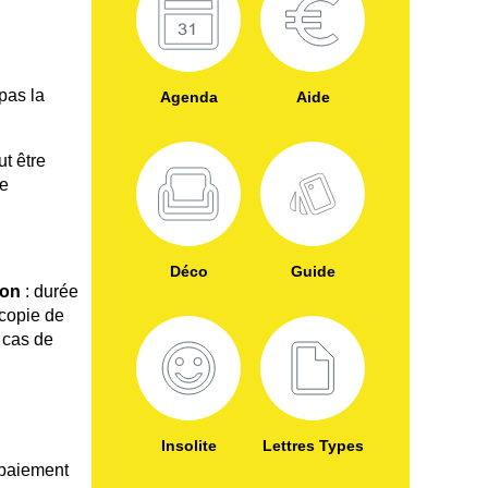
 pas la
Agenda
Aide
ut être
re
Déco
Guide
ion
: durée
copie de
n cas de
Insolite
Lettres Types
paiement