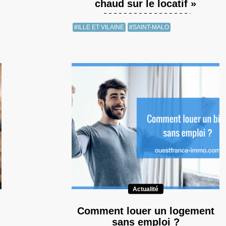
chaud sur le locatif »
#ILLE ET VILAINE
#SAINT-MALO
Actualité
Comment louer un logement
sans emploi ?