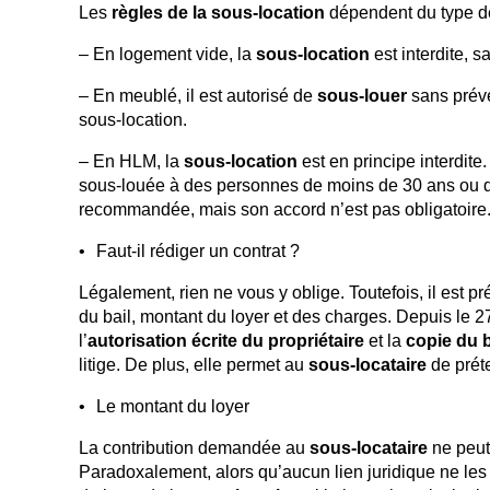
Les
règles de la sous-location
dépendent du type de
– En logement vide, la
sous-location
est interdite, s
– En meublé, il est autorisé de
sous-louer
sans préven
sous-location.
– En HLM, la
sous-location
est en principe interdite
sous-louée à des personnes de moins de 30 ans ou de pl
recommandée, mais son accord n’est pas obligatoire
Faut-il rédiger un contrat ?
Légalement, rien ne vous y oblige. Toutefois, il est pr
du bail, montant du loyer et des charges. Depuis le 2
l’
autorisation écrite du propriétaire
et la
copie du b
litige. De plus, elle permet au
sous-locataire
de prét
Le montant du loyer
La contribution demandée au
sous-locataire
ne peut
Paradoxalement, alors qu’aucun lien juridique ne les 