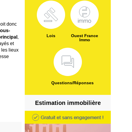
oit donc
sous-
Lois
Ouest France
principal
,
Immo
ayés et
 les lieux
esse
Questions/Réponses
Estimation immobilière