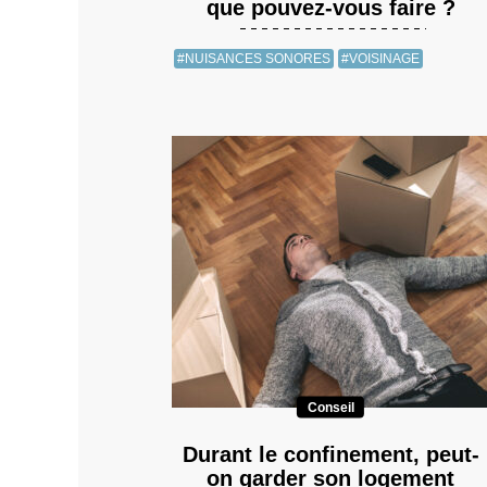
que pouvez-vous faire ?
#NUISANCES SONORES
#VOISINAGE
Conseil
Durant le confinement, peut-
on garder son logement