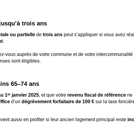
jusqu’à trois ans
otale ou partielle
de
trois ans
peut s’appliquer si vous avez réa
nt
.
nez-vous auprès de votre commune et de votre intercommunalité
nses sont éligibles.
ains 65–74 ans
u 1ᵉʳ janvier 2025
, et que votre
revenu fiscal de référence
ne 
ffice
d’un
dégrèvement forfaitaire de 100 €
sur la taxe foncièr
ent aussi en profiter si leur ancien logement principal reste
in