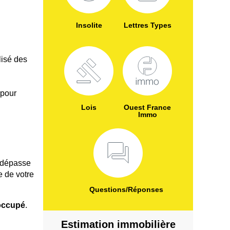
Insolite
Lettres Types
lisé des
 pour
Lois
Ouest France
Immo
dépasse
e de votre
Questions/Réponses
occupé
.
Estimation immobilière