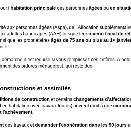
our l’
habitation principale
des personnes
âgées
ou
en situat
arité aux personnes âgées (Aspa),
de l’
Allocation supplémentair
 aux adultes handicapés (AAH)
lorsque leur
revenu fiscal de ré
insi que les propriétaires
âgés de 75 ans ou plus au 1ᵉʳ janvie
ence.
e démarche n’est requise si vous remplissez ces critères. À note
ement des ordures ménagères), qui reste due.
onstructions et assimilés
itions de construction
et certains
changements d’affectatio
l en habitation avec travaux lourds) ouvrent droit à une
exonéra
nt l’achèvement
.
nt
des travaux et
demander l’exonération dans les 90 jours
ap