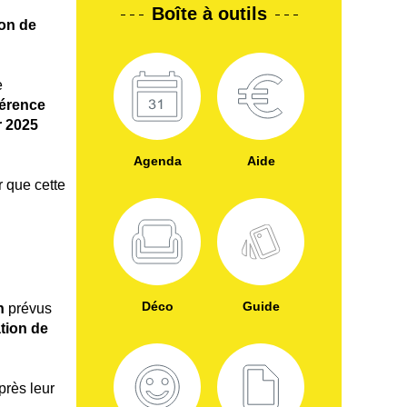
Boîte à outils
ion de
e
férence
r 2025
Agenda
Aide
r que cette
Déco
Guide
n
prévus
tion de
rès leur