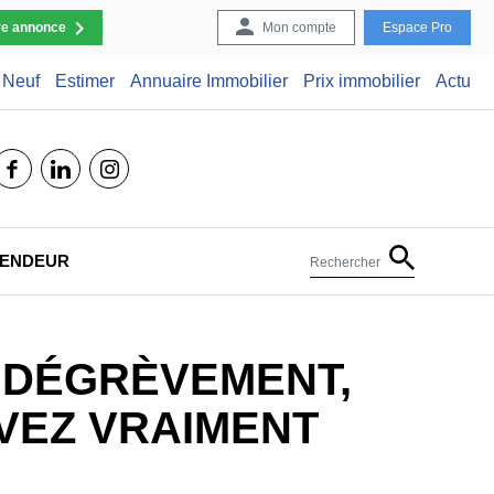
re annonce
Mon compte
Espace Pro
Neuf
Estimer
Annuaire Immobilier
Prix immobilier
Actu
facebook
linkedin
instagram
 VENDEUR
Rechercher
, DÉGRÈVEMENT,
VEZ VRAIMENT