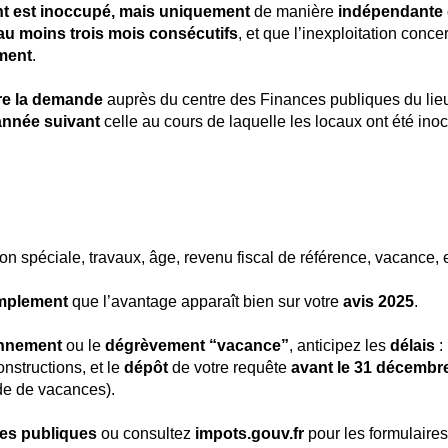
t est inoccupé, mais uniquement
de manière
indépendante 
au moins trois mois consécutifs
, et que l’inexploitation conc
ément
.
ire la demande
auprès du centre des Finances publiques du lie
’année suivant
celle
au cours de laquelle les locaux ont été in
on spéciale, travaux, âge, revenu fiscal de référence, vacance, e
implement
que l’avantage apparaît bien sur votre
avis 2025
.
onnement
ou le
dégrèvement “vacance”
, anticipez les
délais
: 
nstructions, et le
dépôt
de votre requête
avant le 31 décembr
de de vacances).
ces publiques
ou consultez
impots.gouv.fr
pour les formulaires