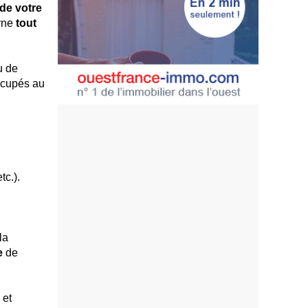
de votre
erne
tout
u de
occupés au
tc.).
la
e
de
 et