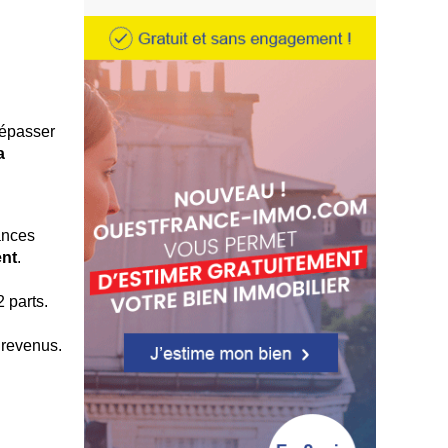
dépasser
a
ances
ent
.
 parts.
 revenus.