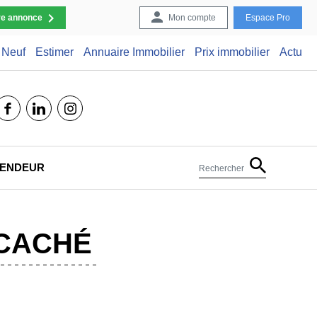
re annonce
Mon compte
Espace Pro
Neuf
Estimer
Annuaire Immobilier
Prix immobilier
Actu
facebook
linkedin
instagram
 VENDEUR
Rechercher
 CACHÉ