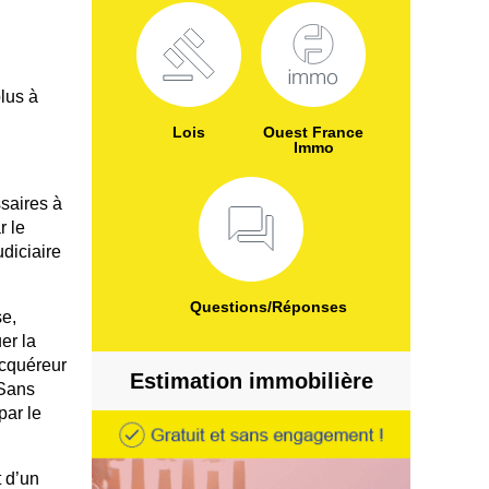
plus à
Lois
Ouest France
Immo
saires à
r le
diciaire
Questions/Réponses
se,
er la
acquéreur
Estimation immobilière
 Sans
par le
t d’un