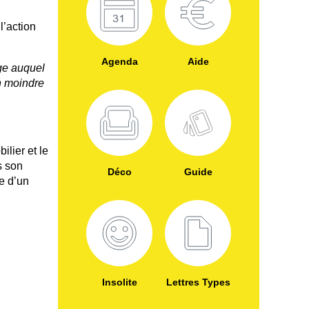
l’action
Agenda
Aide
age auquel
un moindre
lier et le
s son
Déco
Guide
e d’un
Insolite
Lettres Types