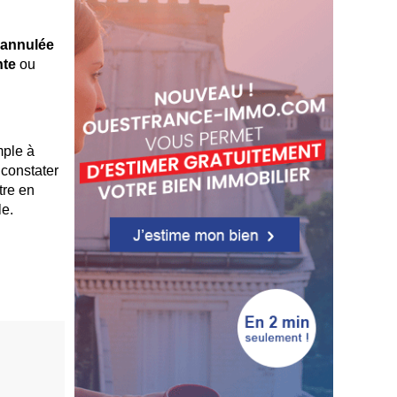
 annulée
nte
ou
mple à
 constater
tre en
le.