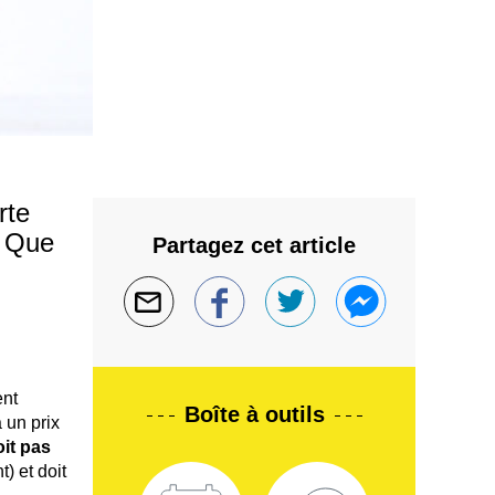
rte
. Que
Partagez cet article
ent
Boîte à outils
 un prix
oit pas
) et doit