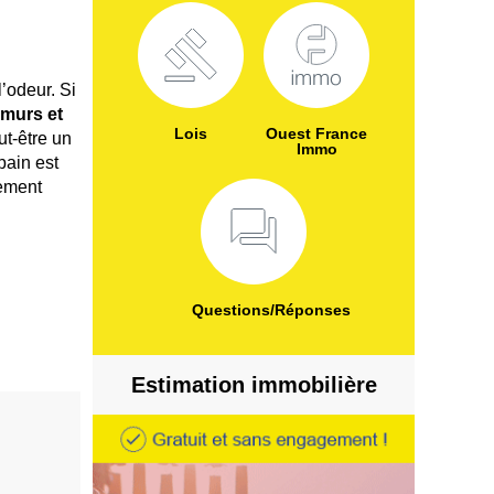
l’odeur. Si
 murs et
Lois
Ouest France
ut-être un
Immo
bain est
lement
Questions/Réponses
Estimation immobilière