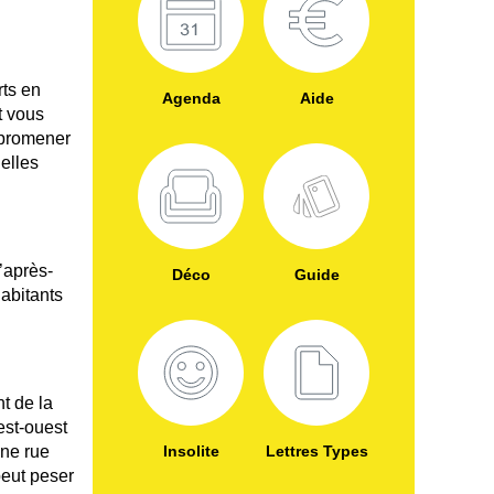
rts en
Agenda
Aide
t vous
s promener
elles
d’après-
Déco
Guide
abitants
t de la
est-ouest
une rue
Insolite
Lettres Types
peut peser