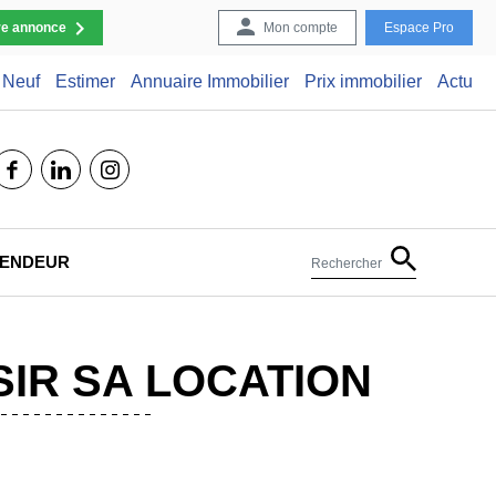
re annonce
Mon compte
Espace Pro
Neuf
Estimer
Annuaire Immobilier
Prix immobilier
Actu
facebook
linkedin
instagram
 VENDEUR
Rechercher
SIR SA LOCATION