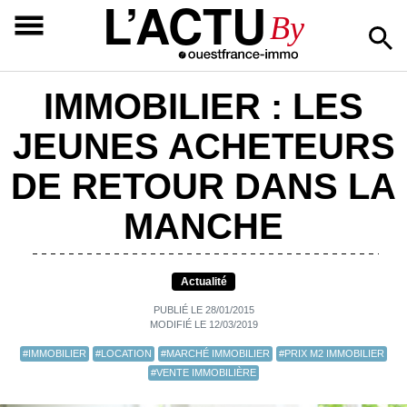
L’ACTU
By
IMMOBILIER : LES
JEUNES ACHETEURS
DE RETOUR DANS LA
MANCHE
Actualité
PUBLIÉ LE 28/01/2015
MODIFIÉ LE 12/03/2019
#IMMOBILIER
#LOCATION
#MARCHÉ IMMOBILIER
#PRIX M2 IMMOBILIER
#VENTE IMMOBILIÈRE