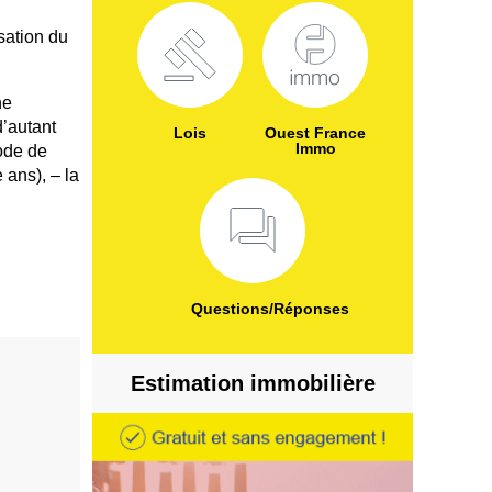
sation du
ne
’autant
Lois
Ouest France
Immo
iode de
 ans), – la
Questions/Réponses
Estimation immobilière