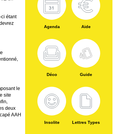
-ci étant
 devrez
Agenda
Aide
me
entionné,
Déco
Guide
mposant le
e site
nfin,
des deux
ndicapé AAH
Insolite
Lettres Types