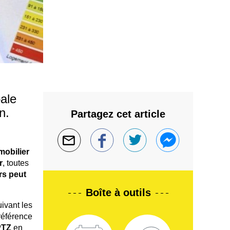
ale
n.
Partagez cet article
mobilier
r
, toutes
rs peut
Boîte à outils
ivant les
référence
PTZ
en