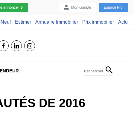
re annonce
Mon compte
Espace Pro
Neuf
Estimer
Annuaire Immobilier
Prix immobilier
Actu
facebook
linkedin
instagram
 VENDEUR
Rechercher
AUTÉS DE 2016