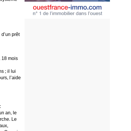
 d’un prêt
à 18 mois
; il lui
urs, l’aide
:
un an, le
rche. Le
aux,