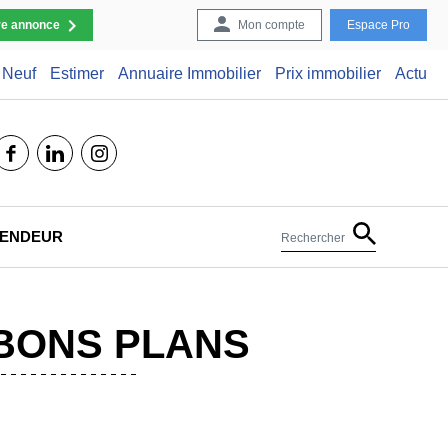
re annonce
Mon compte
Espace Pro
Neuf
Estimer
Annuaire Immobilier
Prix immobilier
Actu
facebook
linkedin
instagram
 VENDEUR
Rechercher
 BONS PLANS