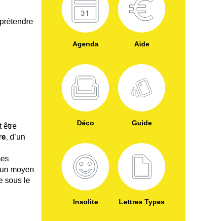
 prétendre
Agenda
Aide
Déco
Guide
t être
re
, d’un
mes
d’un moyen
e sous le
Insolite
Lettres Types