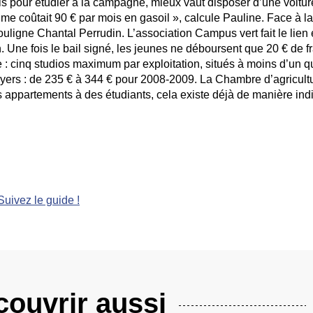
s pour étudier à la campagne, mieux vaut disposer d’une voitur
on me coûtait 90 € par mois en gasoil », calcule Pauline. Face à l
souligne Chantal Perrudin. L’association Campus vert fait le lien 
n. Une fois le bail signé, les jeunes ne déboursent que 20 € de f
 : cinq studios maximum par exploitation, situés à moins d’un q
loyers : de 235 € à 344 € pour 2008-2009. La Chambre d’agricult
 appartements à des étudiants, cela existe déjà de manière indi
Suivez le guide !
ouvrir aussi