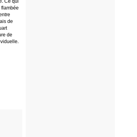
e. Ce qui
a flambée
entre
rais de
uart
ure de
viduelle.