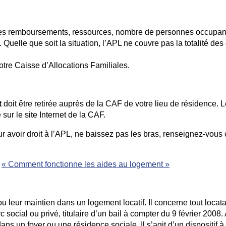
 des remboursements, ressources, nombre de personnes occupant
Quelle que soit la situation, l’APL ne couvre pas la totalité de
tre Caisse d’Allocations Familiales.
t
doit être retirée auprès de la CAF de votre lieu de résidence. 
ur le site Internet de la CAF.
ur avoir droit à l’APL, ne baissez pas les bras, renseignez-vous
e
« Comment fonctionne les aides au logement »
ou leur maintien dans un logement locatif. Il concerne tout locat
social ou privé, titulaire d’un bail à compter du 9 février 2008.
dans un foyer ou une résidence sociale. Il s’agit d’un dispositif 