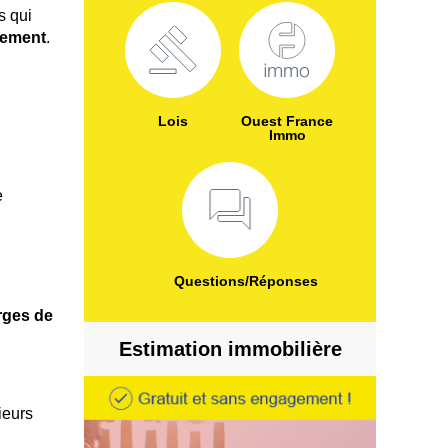
s qui
gement
.
Lois
Ouest France
Immo
e
Questions/Réponses
rges de
Estimation immobilière
ieurs