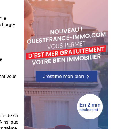
 le
s charges
Le
 car vous
aire de sa
 Ainsi que
à système