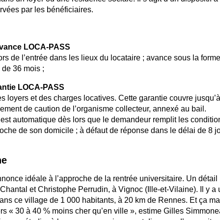
rvées par les bénéficiaires.
 l’avance LOCA-PASS
ors de l’entrée dans les lieux du locataire ; avance sous la forme
 de 36 mois ;
garantie LOCA-PASS
es loyers et des charges locatives. Cette garantie couvre jusqu’
gement de caution de l’organisme collecteur, annexé au bail.
st automatique dès lors que le demandeur remplit les conditions 
roche de son domicile ; à défaut de réponse dans le délai de 8 jo
ne
once idéale à l’approche de la rentrée universitaire. Un détail 
Chantal et Christophe Perrudin, à Vignoc (Ille-et-Vilaine). Il y a 
ans ce village de 1 000 habitants, à 20 km de Rennes. Et ça ma
rs « 30 à 40 % moins cher qu’en ville », estime Gilles Simmone