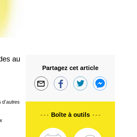
ides au
Partagez cet article
s d’autres
Boîte à outils
x