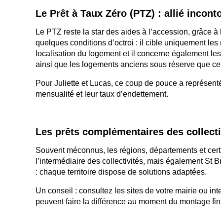
Le Pr
ê
t
à
Taux Z
é
ro (PTZ) : alli
é
inconto
Le PTZ reste la star des aides à l’accession, grâce à
quelques conditions d’octroi : il cible uniquement les
localisation du logement et il concerne également le
ainsi que les logements anciens sous réserve que cer
Pour Juliette et Lucas, ce coup de pouce a représent
mensualité et leur taux d’endettement.
Les pr
ê
ts compl
é
mentaires des collecti
Souvent méconnus, les régions, départements et certai
l’intermédiaire des collectivités, mais également St 
: chaque territoire dispose de solutions adaptées.
Un conseil : consultez les sites de votre mairie ou 
peuvent faire la différence au moment du montage fin