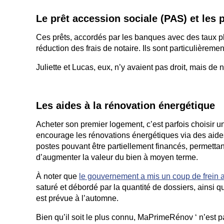
Le pr
ê
t accession sociale (PAS) et les 
Ces prêts, accordés par les banques avec des taux 
réduction des frais de notaire. Ils sont particulière
Juliette et Lucas, eux, n’y avaient pas droit, mais 
Les aides
à
la r
é
novation
é
nerg
é
tique
Acheter son premier logement, c’est parfois choisir un
encourage les rénovations énergétiques via des aid
postes pouvant être partiellement financés, permetta
d’augmenter la valeur du bien à moyen terme.
À noter que
le gouvernement a mis un coup de frein
saturé et débordé par la quantité de dossiers, ainsi 
est prévue à l’automne.
Bien qu’il soit le plus connu, MaPrimeRénov ‘ n’est p