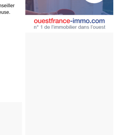
seiller
euse.