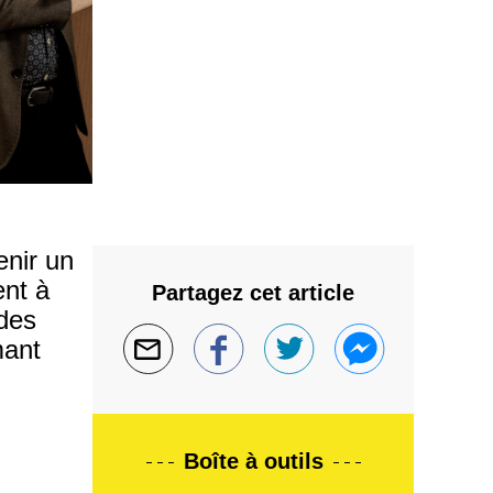
enir un
ent à
Partagez cet article
des
mant
Boîte à outils