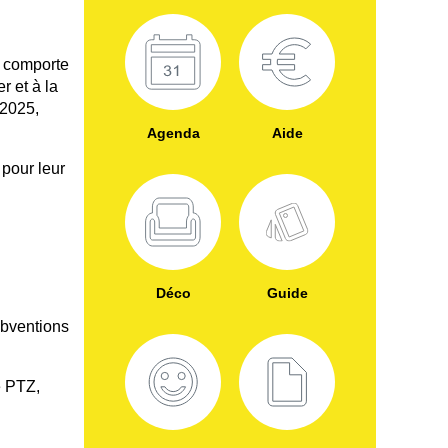
l comporte
r et à la
 2025,
Agenda
Aide
 pour leur
Déco
Guide
ubventions
e PTZ,