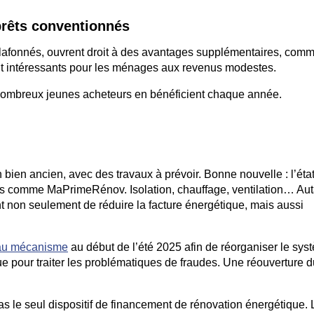
pr
ê
ts conventionn
é
s
plafonnés, ouvrent droit à des avantages supplémentaires, com
ment intéressants pour les ménages aux revenus modestes.
de nombreux jeunes acheteurs en bénéficient chaque année.
 bien ancien, avec des travaux à prévoir. Bonne nouvelle : l’éta
es comme MaPrimeRénov. Isolation, chauffage, ventilation… Aut
nt non seulement de réduire la facture énergétique, mais aussi
 au mécanisme
au début de l’été 2025 afin de réorganiser le sys
que pour traiter les problématiques de fraudes. Une réouverture 
as le seul dispositif de financement de rénovation énergétique. 