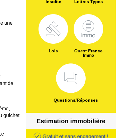
Insolite
Lettres Types
me une
Lois
Ouest France
Immo
t
ant de
Questions/Réponses
tème,
du guichet
Estimation immobilière
Le