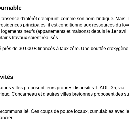
urnable
 l’absence d’intérêt d’emprunt, comme son nom l’indique. Mais i
 résidences principales, il est conditionné aux ressources du foye
s logements neufs (appartements et maisons) depuis le 1
er
avril
tains travaux soient réalisés
é près de 30 000 € financés à taux zéro. Une bouffée d’oxygène
vit
é
s
nes villes proposent leurs propres dispositifs. L’ADIL 35, via
Brieuc, Concarneau et d’autres villes bretonnes proposent des s
intercommunalité. Ces coups de pouce locaux, cumulables avec l
ancier.