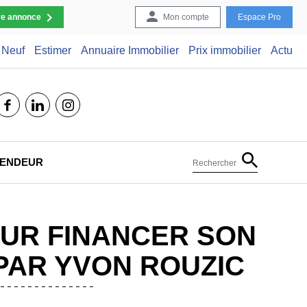
re annonce
Mon compte
Espace Pro
Neuf
Estimer
Annuaire Immobilier
Prix immobilier
Actu
facebook
linkedin
instagram
 VENDEUR
Rechercher
OUR FINANCER SON
 PAR YVON ROUZIC