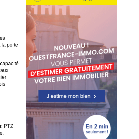
des
 la porte
 capacité
taux
ier
ois
r. PTZ,
e.