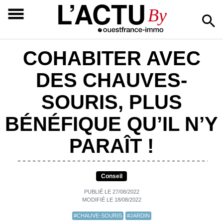
L’ACTU
By
COHABITER AVEC
DES CHAUVES-
SOURIS, PLUS
BÉNÉFIQUE QU’IL N’Y
PARAÎT !
Conseil
PUBLIÉ LE 27/08/2022
MODIFIÉ LE 18/08/2022
#CHAUVE-SOURIS
#JARDIN